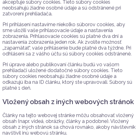
akceptuje súbory cookies. Tieto súbory cookies
neobsahujú žiadne osobné údaje a sú odstránené pri
zatvorení prehliadača.
Pri prihlásení nastavíme niekoľko súborov cookies, aby
sme uložili vaše prihlasovacie údaje a nastavenia
zobrazenia. Prihlasovacie cookies sú platné dva dni a
nastavenia zobrazenia jeden rok. Ak zvolíte možnosť
„zapamätať“, vaše prihlásenie bude platné dva týždne. Pri
odhlásení sa z vášho účtu sú súbory cookies odstránené.
Pri úprave alebo publikovaní článku budú vo vašom
prehliadači uložené dodatočné súbory cookies. Tieto
súbory cookies neobsahujú žiadne osobné údaje a
odkazujú iba na ID článku, ktorý ste upravovali. Súbory sú
platné 1 deň.
Vložený obsah z iných webových stránok
Články na tejto webovej stránke môžu obsahovať vložený
obsah (napr. videá, obrázky, články a podobne). Vložený
obsah z iných stránok sa chová rovnako, akoby návštevník
navštívil inú webovú stránku.