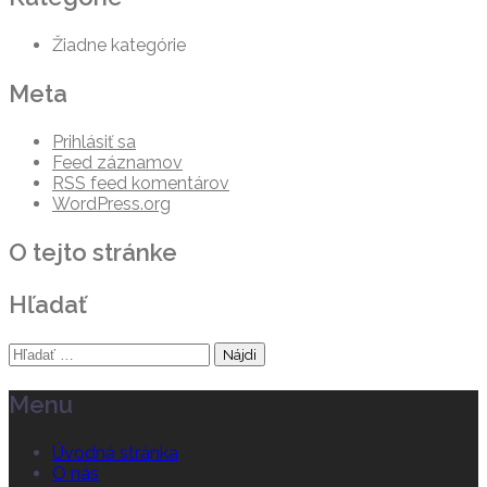
Žiadne kategórie
Meta
Prihlásiť sa
Feed záznamov
RSS feed komentárov
WordPress.org
O tejto stránke
Hľadať
Hľadať:
Menu
Úvodná stránka
O nás