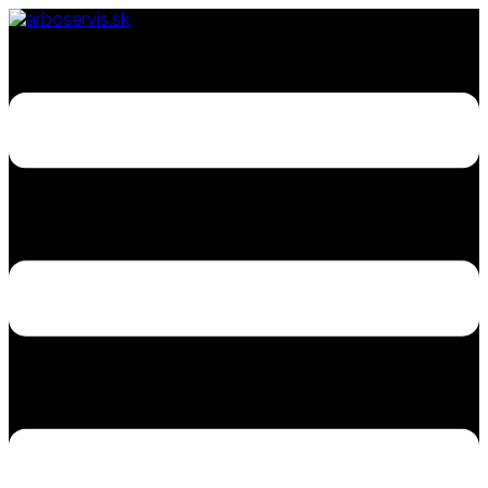
Preskočiť
na
obsah