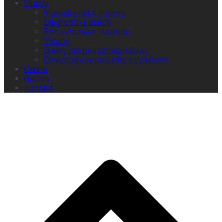
Služby
Starostlivosť o stromy
Diagnostika drevín
Rez ovocných stromov
Výruby
Búdky pre poľnohospodárov
Ornitologické posudky k výrubom
Cenník
Galéria
Kontakt